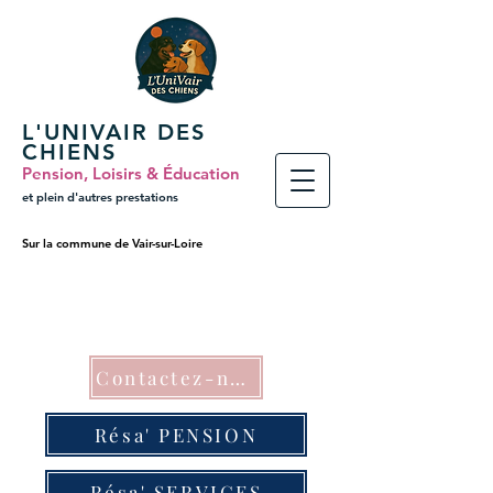
L'UNIVAIR DES
CHIENS
Pension, Loisirs & Éducation
et plein
d'autres prestations
Sur la commune de Vair-sur-Loire
Contactez-nous
Résa' PENSION
Résa' SERVICES