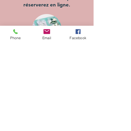
réserverez en ligne.
Phone
Email
Facebook
Traitement médical
Les traitements seront administrés
conformément aux
recommandations, par voie orale ou
par injection (insuline).
Le traitement devra être fourni en
quantité suffisante pour toute la
durée du séjour, accompagné de
l’ordonnance du vétérinaire.
0€