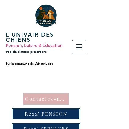
L'UNIVAIR DES
CHIENS
Pension, Loisirs & Éducation
et plein
d'autres prestations
Sur la commune de Vair-sur-Loire
Contactez-nous
Résa' PENSION
Résa' SERVICES