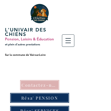
L'UNIVAIR DES
CHIENS
Pension, Loisirs & Éducation
et plein
d'autres prestations
Sur la commune de Vair-sur-Loire
Contactez-nous
Résa' PENSION
Résa' SERVICES