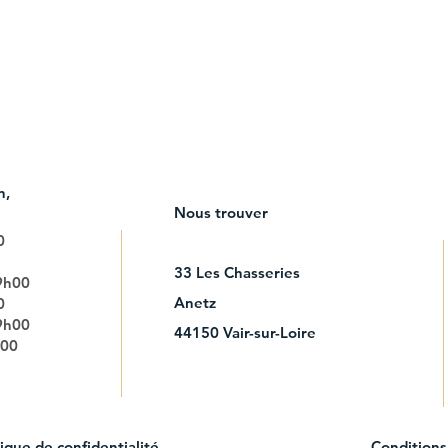
n
​,
Nous trouver
0
33 Les Chasseries
9h00
Anetz
0
9h00
44150 Vair-sur-Loire
h00
ique de confidentialité
Conditions