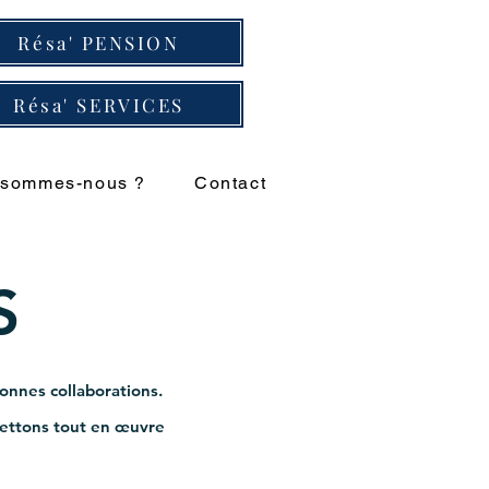
Résa' PENSION
Résa' SERVICES
 sommes-nous ?
Contact
S
bonnes collaborations.
mettons tout en œuvre