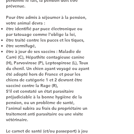
personne le fait, la pension doit être
prévenue.
Pour être admis à séjourner à la pension,
votre animal devra :
être identifié par puce électronique ou
par tatouage comme l’oblige la loi,
être traité contre les puces et les tiques,
être vermifugé,
être à jour de ses vaccins : Maladie de
Carré (C), Hépathite contagieuse canine
(H), Parvovirose (P), Leptospirose (L), Toux
du chenil. Un chien ayant voyagé ou ayant
été adopté hors de France et pour les
chiens de catégorie 1 et 2 devront être
vacciné contre la Rage (R),
S’il est constaté un état parasitaire
préjudiciable à la bonne hygiène de la
pension, ou un problème de santé,
l’animal subira au frais du propriétaire un
traitement anti parasitaire ou une visite
vétérinaire.
Le carnet de santé (et/ou passeport) à jou