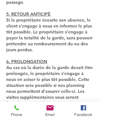
passage.
5. RETOUR ANTICIPÉ
Si le propriétaire écourte son absence, le
client s’engage à nous en informer le plus
tôt possible. Le propriétaire s’engage à
payer la totalité de la garde, sans pouvoir
prétendre au remboursement du ou des
jours perdus.
6. PROLONGATION
Au cas où la durée de la garde devait être
prolongée, le propriétaire s’engage à
nous en aviser le plus tôt possible. Cette
situation sera possible si nos planning
nous permettent d’assurer celle-ci. Les
visites supplémentaires vous seront
facturées en supplément.
Phone
Email
Facebook
7. ANNULATION
Pour toute annulation de garde par le
client, les arrhes de réservation restent
acquis à la pension et ne pourra faire
l’objet d’aucun remboursement.