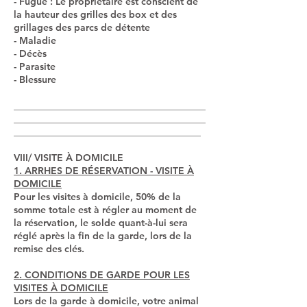
- Fugue : Le propriétaire est conscient de
la hauteur des grilles des box et des
grillages des parcs de détente
- Maladie
- Décès
- Parasite
- Blessure
________________________________________
________________________________________
_______________________________________
VIII/ VISITE À DOMICILE
1. ARRHES DE RÉSERVATION - VISITE À
DOMICILE
Pour les visites à domicile, 50% de la
somme totale est à régler au moment de
la réservation, le solde quant-à-lui sera
réglé après la fin de la garde, lors de la
remise des clés.
2. CONDITIONS DE GARDE POUR LES
VISITES À DOMICILE
Lors de la garde à domicile, votre animal