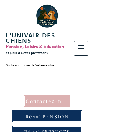
L'UNIVAIR DES
CHIENS
Pension, Loisirs & Éducation
et plein
d'autres prestations
Sur la commune de Vair-sur-Loire
Contactez-nous
Résa' PENSION
Résa' SERVICES